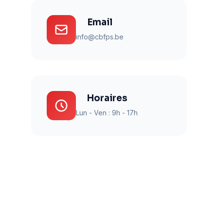
Email
info@cbfps.be
Horaires
Lun - Ven : 9h - 17h
En Belgique, le secourisme et les premiers secours sont au cœur de chaque formation. Obtenir un brevet est essentiel, surtout pour une entreprise. Le BEPS, ou Brevet secouriste, est une référence dans la Formation
premiers secours Belgique. Grâce à cette Formation secourisme, vous obtiendrez un Brevet secouriste reconnu.