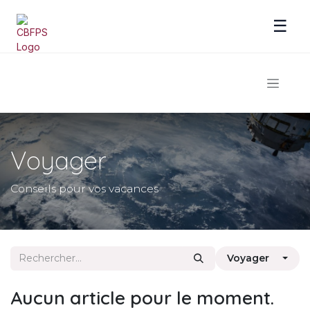
☰
Se rendre au contenu
Voyager
Conseils pour vos vacances
Voyager
Aucun article pour le moment.